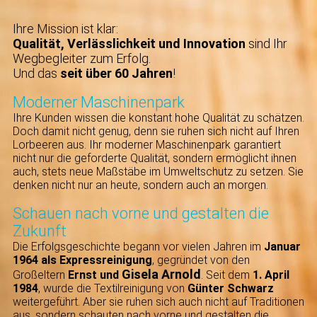
Ihre Mission ist klar:
Qualität, Verlässlichkeit und Innovation
sind Ihr
Wegbegleiter zum Erfolg.
Und das
seit
über 60 Jahren
!
Moderner Maschinenpark
Ihre Kunden wissen die konstant hohe Qualität zu schätzen.
Doch damit nicht genug, denn sie ruhen sich nicht auf Ihren
Lorbeeren aus. Ihr moderner Maschinenpark garantiert
nicht nur die geforderte Qualität, sondern ermöglicht ihnen
auch, stets neue Maßstäbe im Umweltschutz zu setzen. Sie
denken nicht nur an heute, sondern auch an morgen.
Schauen nach vorne und gestalten die
Zukunft
Die Erfolgsgeschichte
begann vor vielen Jahren im
Januar
1964
als Expressreinigung
, gegründet von den
Gisela Arnold
Großeltern
Ernst
und
. Seit dem
1. April
1984
, wurde die Textilreinigung von
Günter Schwarz
weitergeführt. Aber sie ruhen sich auch nicht auf Traditionen
aus, sondern schauten nach vorne und gestalten die