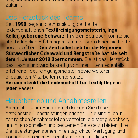
Zukunft.
Das Herzstück des Teams
Seit
1998
begann die Ausbildung der heute
leidenschaftlichen
Textilreinigungsmeisterin, Inga
Keller,
geborene Schwarz
. In vielen Betrieben konnte sie
überbetrieblich Erfahrungen sammeln, von denen sie heute
noch profitiert.
Den Zentralbetrieb für die Regionen
Südwestlicher Odenwald und Bergstraße hat sie seit
dem 1. Januar 2018 übernommen.
Sie ist das Herzstück
des Teams und wird tatkräftig von ihren Eltern, ebenfalls
erfahrene Textilreinigungsmeister, sowie weiteren
engagierten Mitarbeitern unterstützt.
Bei uns steckt die Leidenschaft für Textilpflege in
jeder Faser!
Hauptbetrieb und Annahmestellen
Aber nicht nur im Hauptbetrieb können Sie diese
erstklassige Dienstleistungen erleben – sie sind auch in
zahlreichen Annahmestellen vertreten, die stetig wachsen,
um Ihnen schnellen und bequemen Service zu bieten. Ihre
Dienstleistungen stehen Ihnen täglich zur Verfügung, und
können auch einen Eildienst anbieten. Für diesen